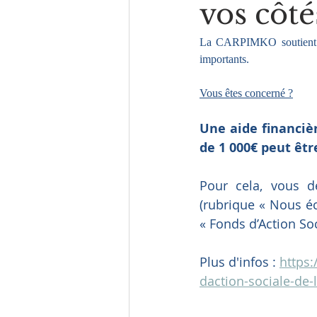
vos côté
La CARPIMKO soutient ses
importants.
Vous êtes concerné ?
Une aide financiè
de 1 000€ peut êt
Pour cela, vous d
(rubrique « Nous é
« Fonds d’Action Soc
Plus d'infos : 
https
daction-sociale-de-