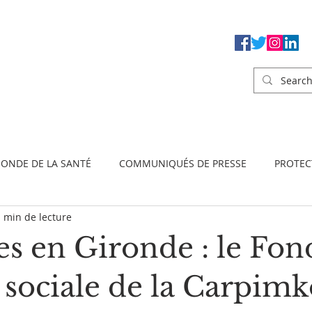
ONDE DE LA SANTÉ
COMMUNIQUÉS DE PRESSE
PROTEC
 min de lecture
EXERCICE PROFESSIONNEL
FORMATION
SYNDICAL
es en Gironde : le Fon
nfo'podo
Podo'science
Entretiens de podologie
Tout
 sociale de la Carpimk