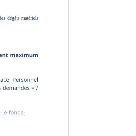
s dégâts matériels 
tant maximum 
ace Personnel 
s demandes » / 
-le-fonds-