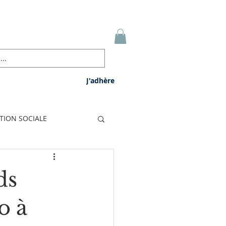
Se connecter
J'adhère
TION SOCIALE
ISME
ds
 public
CARPIMKO
o à