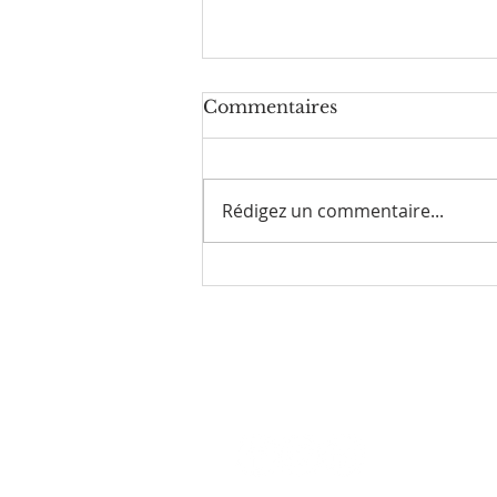
Commentaires
Rédigez un commentaire...
L’obstination de la FNP a
payé
Nous envoyer u